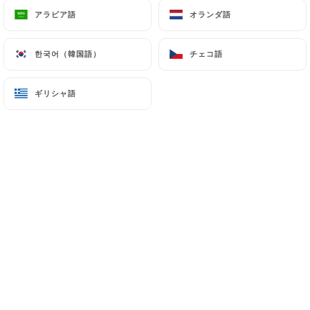
アラビア語
アラビア語
オランダ語
オランダ語
한국어（韓国語）
한국어（韓国語）
チェコ語
チェコ語
ギリシャ語
ギリシャ語
Bo Bun Belleville
レビュー件数 0
RESTAURANT VIETNAMIEN
15 Rue Louis Bonnet
75011 Paris France
弊社について