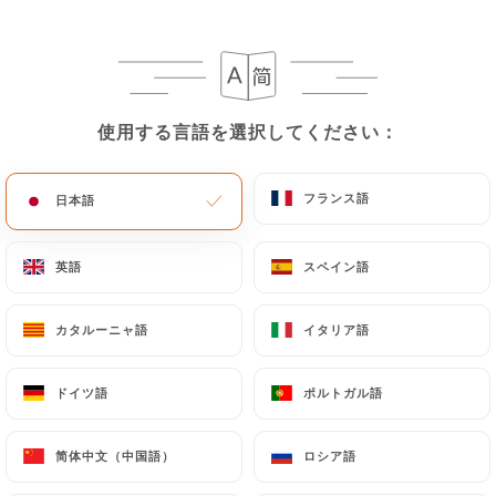
メニュー
JA
使用する言語を選択してください：
使用する言語を選択してください：
フランス語
フランス語
日本語
日本語
英語
英語
スペイン語
スペイン語
カタルーニャ語
カタルーニャ語
イタリア語
イタリア語
ドイツ語
ドイツ語
ポルトガル語
ポルトガル語
简体中文（中国語）
简体中文（中国語）
ロシア語
ロシア語
閉店 - 開店 11:00